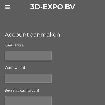
3D-EXPO BV
Ga
direct
naar
de
hoofdinhoud
Account aanmaken
E-mailadres
Wachtwoord
Bevestig wachtwoord